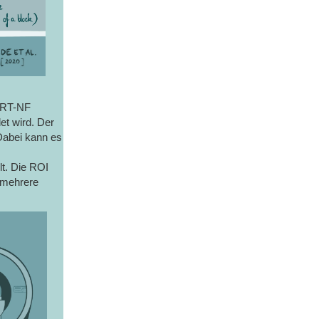
MRT-NF
et wird. Der
Dabei kann es
lt. Die ROI
 mehrere