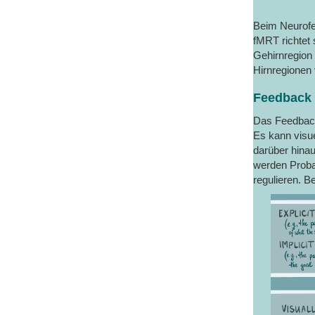
Beim Neurofe
fMRT richtet
Gehirnregion 
Hirnregionen 
Feedback 
Das Feedback,
Es kann visue
darüber hinau
werden Proban
regulieren. Be