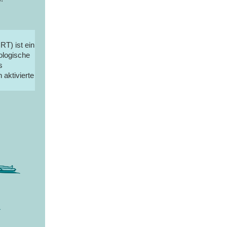
T) ist ein
ologische
s
 aktivierte