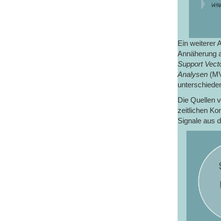
Ein weiterer 
Annäherung an
Support Vect
Analysen
(MV
unterschiede
Die Quellen 
zeitlichen Ko
Signale aus d