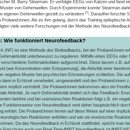
rscher M. Barry Stearman. Er verfolgte EEGs von Katzen und fand ei
Muster von Gehirnwellen. Durch Experimente konnte Stearman darl
[7]
die eigenen Gehirnwellen gezielt zu verändern
. Daraufhin forschte 
Proband:innen. Als es ihm gelang, durch das Training epileptische An
olgten viele weitere Forschungen mit der Methode des Neurofeedback
n: Wie funktioniert Neurofeedback?
k (NF) ist eine Methode des Biofeedbacks, bei der Proband:innen er
Gehirnaktivität unterbewusst zu regulieren. Mithilfe eines EEGs oder
verschiedene Gehirnaktivitäten aufgezeichnet. Diese lassen z.B. auf
 (wie Konzentration oder Entspannung), die Aktivität einer bestim
der negative Muster bei psychischen Erkrankungen schließen. Die au
dann in Echtzeit verarbeitet, umgewandelt und den Proband:innen z.B
irm implizit vermittelt. Die Proband:innen bekommen also ein Feedb
ale Aktivität. Je nach Gehirnaktivität ändert sich das Feedback: Er
rden belohnt und bei unerwünschten Reaktionen folgt z.B. ein negat
e Funktionsweise von Neurofeedback wird daher hauptsächlich durc
ng erklärt. Die Proband:innen lernen auf diese Weise auf einer implizi
 neurologischen Reaktionen anfühlen und wie sie erwünschte Reaktione
können. Da das Neurofeedback in Echtzeit stattfindet, spricht man b
er Forschung auch von Real-Time-fMRT Neurofeedback (rt-fMRT-NF