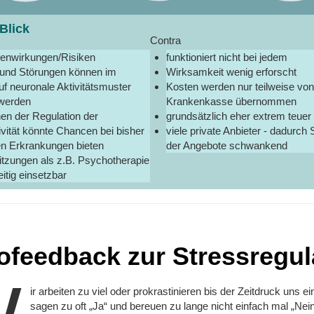
Blick
Contra
enwirkungen/Risiken
funktioniert nicht bei jedem
 und Störungen können im
Wirksamkeit wenig erforscht
uf neuronale Aktivitätsmuster
Kosten werden nur teilweise von
 werden
Krankenkasse übernommen
nen der Regulation der
grundsätzlich eher extrem teuer
ivität könnte Chancen bei bisher
viele private Anbieter - dadurch S
en Erkrankungen bieten
der Angebote schwankend
itzungen als z.B. Psychotherapie
eitig einsetzbar
ofeedback zur Stressregul
ir arbeiten zu viel oder prokrastinieren bis der Zeitdruck uns ei
sagen zu oft „Ja“ und bereuen zu lange nicht einfach mal „Nei