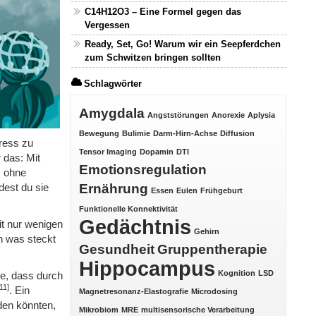
C14H12O3 – Eine Formel gegen das
Vergessen
Ready, Set, Go! Warum wir ein Seepferdchen
zum Schwitzen bringen sollten
Schlagwörter
Amygdala
Angststörungen
Anorexie
Aplysia
Bewegung
Bulimie
Darm-Hirn-Achse
Diffusion
tress zu
Tensor Imaging
Dopamin
DTI
 das: Mit
Emotionsregulation
z ohne
est du sie
Ernährung
Essen
Eulen
Frühgeburt
Funktionelle Konnektivität
Gedächtnis
it nur wenigen
Gehirn
ch was steckt
Gesundheit
Gruppentherapie
Hippocampus
Kognition
LSD
e, dass durch
11]
. Ein
Magnetresonanz-Elastografie
Microdosing
den könnten,
Mikrobiom
MRE
multisensorische Verarbeitung