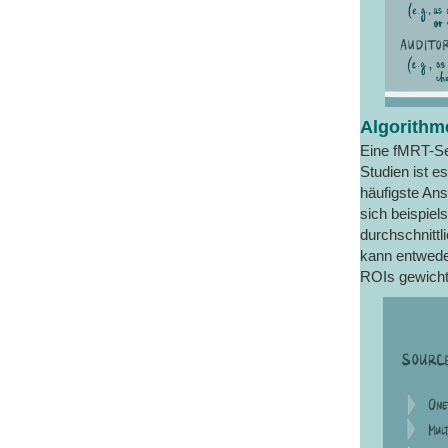
Algorithm
Eine fMRT-Se
Studien ist e
häufigste Ans
sich beispiel
durchschnittl
kann entweder
ROIs gewicht