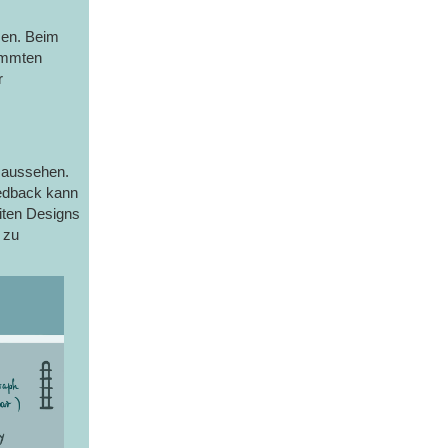
sen. Beim
immten
r
h aussehen.
feedback kann
ziten Designs
 zu