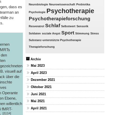
n
Neurobiologie
Neurowissenschaft
Probiotika
egen, dass es
Psychotherapie
Stearman an
Psychologie
fälle zu
Psychotherapieforschung
s.
Schlaf
Resveratrol
Selbstwert
Sensorik
Sport
Soldaten
soziale Angst
Stimmung
Stress
Substanz-unterstützte Psychotherapie
lernen
Therapieforschung
 fMRTs
 den
Archiv
mten
fgezeichneten
Mai 2023
. visuell auf
April 2023
ack über die
Dezember 2021
wünschte
Oktober 2021
ives
h Operante
Juni 2021
ten Ebene,
Mai 2021
n willentlich
April 2021
ei fMRT-
[2] [14]
).