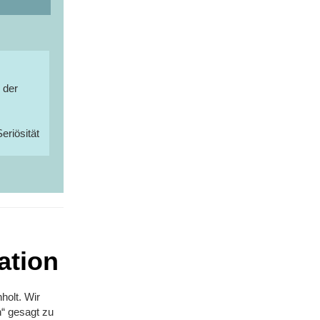
 der
eriösität
ation
nholt. Wir
n“ gesagt zu