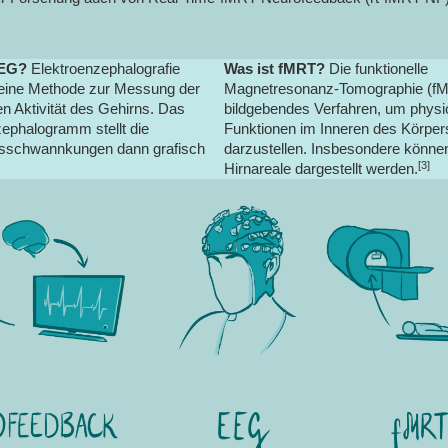
EEG?
Elektroenzephalografie
Was ist fMRT?
Die funktionelle
 eine Methode zur Messung der
Magnetresonanz-Tomographie (fMR
en Aktivität des Gehirns. Das
bildgebendes Verfahren, um physi
ephalogramm stellt die
Funktionen im Inneren des Körper
schwannkungen dann grafisch
darzustellen. Insbesondere können
[3]
Hirnareale dargestellt werden.