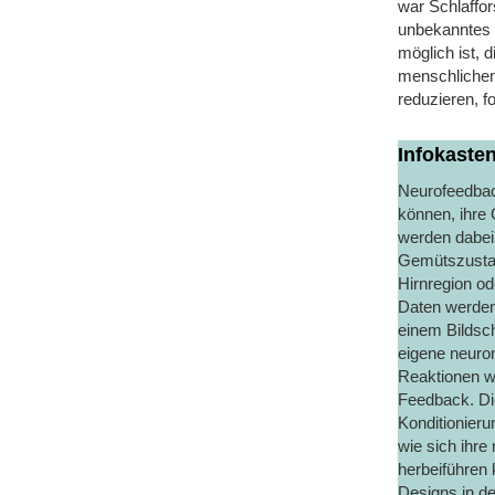
war Schlaffo
unbekanntes 
möglich ist, 
menschlichen 
reduzieren, f
Infokaste
Neurofeedbac
können, ihre 
werden dabei 
Gemütszustand
Hirnregion o
Daten werden 
einem Bildsch
eigene neuron
Reaktionen we
Feedback. Di
Konditionieru
wie sich ihre
herbeiführen 
Designs in d