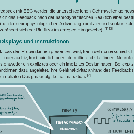
edback mit EEG werden die unterschiedlichen Gehirnwellen gemes
 sich das Feedback nach der hämodynamischen Reaktion einer best
(bei der neurophysiologischen Aktivierung kortikaler und subkortikale
[2] [3]
verändert sich der Blutfluss im erregten Hirngewebe).
Displays und Instruktionen
 das den Proband:innen präsentiert wird, kann sehr unterschiedlic
ll oder auditiv, kontinuierlich oder intermittierend stattfinden. Neuro
s entweder ein explizites oder ein implizites Design haben. Bei expli
d:innen dazu angeleitet, ihre Gehirnaktivität anhand des Feedbacks
[2]
i impliziten Designs erfolgt keine Instruktion.