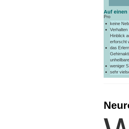
Auf einen 
Pro
keine Neb
Verhalten
Hinblick a
erforscht
das Erler
Gehirnakt
unheilbar
weniger S
sehr viels
Neur