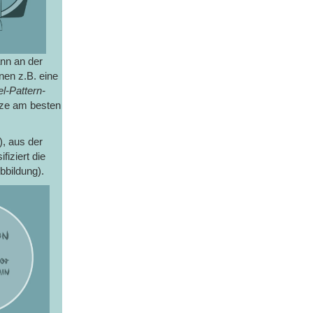
ann an der
nen z.B. eine
l-Pattern-
tze am besten
, aus der
fiziert die
bbildung).