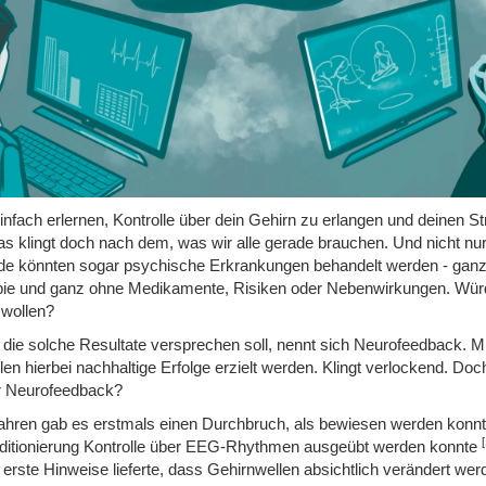
infach erlernen, Kontrolle über dein Gehirn zu erlangen und deinen S
das klingt doch nach dem, was wir alle gerade brauchen. Und nicht nur
de könnten sogar psychische Erkrankungen behandelt werden - gan
ie und ganz ohne Medikamente, Risiken oder Nebenwirkungen. Würd
 wollen?
die solche Resultate versprechen soll, nennt sich Neurofeedback. M
len hierbei nachhaltige Erfolge erzielt werden. Klingt verlockend. Do
er Neurofeedback?
Jahren gab es erstmals einen Durchbruch, als bewiesen werden konnt
[
ditionierung Kontrolle über EEG-Rhythmen ausgeübt werden konnte
 erste Hinweise lieferte, dass Gehirnwellen absichtlich verändert wer