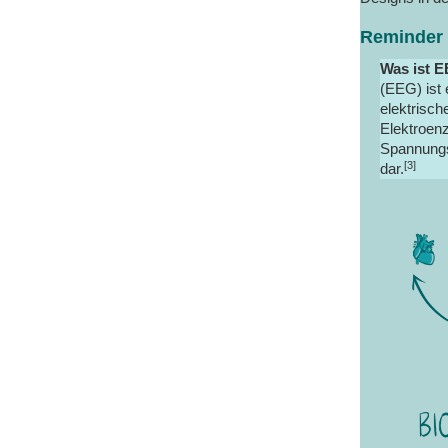
Reminder
Was ist 
(EEG) ist
elektrisch
Elektroenz
Spannungs
[3]
dar.