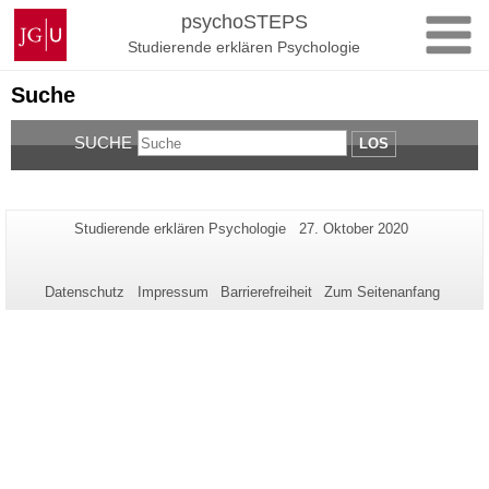
Zum
Johannes
psychoSTEPS
Inhalt
Gutenberg-
Studierende erklären Psychologie
springen
Universität
Mainz
Suche
SUCHE
LOS
Zusätzliche
Seiten-
Letzte
Studierende erklären Psychologie
27. Oktober 2020
Name:
Aktualisierung:
Informationen
zu
Datenschutz
Impressum
Barrierefreiheit
Zum Seitenanfang
dieser
Seite