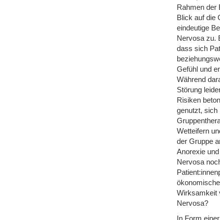
Rahmen der E
Blick auf die
eindeutige Be
Nervosa zu. E
dass sich Pat
beziehungswei
Gefühl und em
Während dara
Störung leide
Risiken beton
genutzt, sich
Gruppenthera
Wetteifern un
der Gruppe an
Anorexie und 
Nervosa noch 
Patient:innen
ökonomischer
Wirksamkeit v
Nervosa?
In Form einer