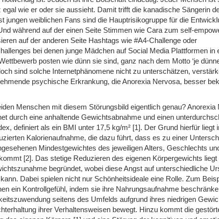
z egal wie er oder sie aussieht. Damit trifft die kanadische Sängerin 
ist jungen weiblichen Fans sind die Hauptrisikogruppe für die Entwickl
Und während auf der einen Seite Stimmen wie Cara zum self-empow
sieren auf der anderen Seite Hashtags wie #A4-Challenge oder
hallenges bei denen junge Mädchen auf Social Media Plattformen in
Wettbewerb posten wie dünn sie sind, ganz nach dem Motto ‘je dünne
och sind solche Internetphänomene nicht zu unterschätzen, verstärk
nehmende psychische Erkrankung, die Anorexia Nervosa, besser bek
eiden Menschen mit diesem Störungsbild eigentlich genau? Anorexia 
et durch eine anhaltende Gewichtsabnahme und einen unterdurchschn
, definiert als ein BMI unter 17,5 kg/m² [1]. Der Grund hierfür liegt i
uzierten Kalorienaufnahme, die dazu führt, dass es zu einer Untersch
ngesehenen Mindestgewichtes des jeweiligen Alters, Geschlechts un
ommt [2]. Das stetige Reduzieren des eigenen Körpergewichts liegt 
wichtszunahme begründet, wobei diese Angst auf unterschiedliche U
ann. Dabei spielen nicht nur Schönheitsideale eine Rolle. Zum Beisp
nnen ein Kontrollgefühl, indem sie ihre Nahrungsaufnahme beschränke
itszuwendung seitens des Umfelds aufgrund ihres niedrigen Gewic
chterhaltung ihrer Verhaltensweisen bewegt. Hinzu kommt die gestört