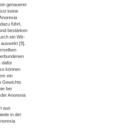
ein genauerer
sst keine
 Anorexia
dazu führt,
 und bestärken
urch ein Wir-
auswirkt [9].
erselben
 verbundenen
 dafür
nso können
em ein
en Gewichts
ie bei
 der Anorexia
h aus
ede in der
Anorexia