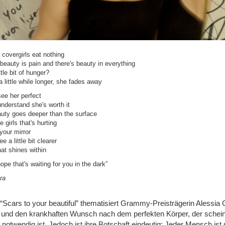
 covergirls eat nothing
beauty is pain and there's beauty in everything
ttle bit of hunger?
a little while longer, she fades away
see her perfect
nderstand she's worth it
auty goes deeper than the surface
e girls that's hurting
your mirror
e a little bit clearer
hat shines within
ope that's waiting for you in the dark”
ra
 “Scars to your beautiful” thematisiert Grammy-Preisträgerin Alessia 
l und den krankhaften Wunsch nach dem perfekten Körper, der schei
 notwendig ist.
Jedoch ist ihre Botschaft eindeutig: Jeder Mensch ist