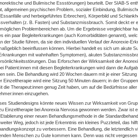
Anorektische und Bulimische Essstörungen) beurteilt. Der SIAB-S ent
t, allgemeinen psychischen Problem, sozialer Einbindung, Bulimisch
sanfälle und herbeigeführtes Erbrechen), Körperbild und Schlankhe
ssverhalten (z. B. Fasten) und Substanzmissbrauch. Somit deckt er ei
möglichen Problembereichen ab. Um die Ergebnisse vergleichbar hal
es ein paar Begleiterkrankungen (auch Komorbiditäten genannt), wel
 der Studie führen, da sie den individuellen Verlauf der Anorexie-Er
ßgeblich beeinflussen können. Hierbei handelt es sich um akute Suiz
rkrankungen mit wahnhaften Symptomen), akuten Substanzmissbr
rsönlichkeitsstörungen. Das Erforschen der Wirksamkeit der Anorexi
i Patient:innen mit diesen Begleiterkrankungen wird dann die Aufgab
en sein. Die Behandlung wird 20 Wochen dauern mit je einer Sitzung
 Einzeltherapie wird eine Sitzung 50 Minuten dauern; in der Gruppen
t die Therapeut:innen genug Zeit haben, um auf die Bedürfnisse aller
ehmer:innen einzugehen.
eses Studiendesigns könnte neues Wissen zur Wirksamkeit von Grup
zu Einzeltherapie bei Anorexia Nervosa gewonnen werden. Zwar ist e
n Etablierung einer neuen Behandlungsmethode in die Standardbehand
weiter Weg, jedoch ist jede Erkenntnis ein kleines Puzzleteil, das hilft
andlungskonzept zu verbessern. Eine Behandlung, die letztendlich v
denden Menschen zu Gute kommen kann. Denn was nicht vergessen 