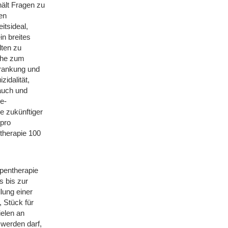
hält Fragen zu
en
itsideal,
n breites
ten zu
che zum
krankung und
idalität,
auch und
e-
e zukünftiger
 pro
therapie 100
pentherapie
s bis zur
lung einer
, Stück für
ielen an
werden darf,