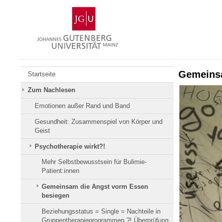
Zum
Johannes
Inhalt
Gutenberg-
springen
Universität
Mainz
Gemeinsa
Startseite
Zum Nachlesen
Emotionen außer Rand und Band
Gesundheit: Zusammenspiel von Körper und
Geist
Psychotherapie wirkt?!
Mehr Selbstbewusstsein für Bulimie-
Patient:innen
Gemeinsam die Angst vorm Essen
besiegen
Beziehungsstatus = Single = Nachteile in
Gruppentherapieprogrammen ?! Überprüfung