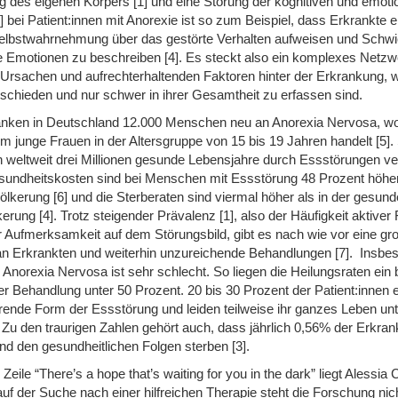
des eigenen Körpers [1] und eine Störung der kognitiven und emoti
] bei Patient:innen mit Anorexie ist so zum Beispiel, dass Erkrankte e
lbstwahrnehmung über das gestörte Verhalten aufweisen und Schwie
e Emotionen zu beschreiben [4]. Es steckt also ein komplexes Netzw
rsachen und aufrechterhaltenden Faktoren hinter der Erkrankung, 
erschieden und nur schwer in ihrer Gesamtheit zu erfassen sind.
ranken in Deutschland 12.000 Menschen neu an Anorexia Nervosa, wo
um junge Frauen in der Altersgruppe von 15 bis 19 Jahren handelt [5]
 weltweit drei Millionen gesunde Lebensjahre durch Essstörungen ver
sundheitskosten sind bei Menschen mit Essstörung 48 Prozent höher 
lkerung [6] und die Sterberaten sind viermal höher als in der gesun
rung [4]. Trotz steigender Prävalenz [1], also der Häufigkeit aktiver 
Aufmerksamkeit auf dem Störungsbild, gibt es nach wie vor eine gr
an Erkrankten und weiterhin unzureichende Behandlungen [7]. Insbe
Anorexia Nervosa ist sehr schlecht. So liegen die Heilungsraten ein 
r Behandlung unter 50 Prozent. 20 bis 30 Prozent der Patient:innen 
erende Form der Essstörung und leiden teilweise ihr ganzes Leben unt
. Zu den traurigen Zahlen gehört auch, dass jährlich 0,56% der Erkrank
d den gesundheitlichen Folgen sterben [3].
 Zeile “There’s a hope that’s waiting for you in the dark” liegt Alessia 
auf der Suche nach einer hilfreichen Therapie steht die Forschung nicht