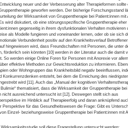
ntwicklung neuer und der Verbesserung alter Therapieformen sollte 
 Gruppentherapie geworfen werden. Der bisherige Forschungsstand lä
urteilung der Wirksamkeit von Gruppentherapie bei Patient:innen mit
s wird diskutiert, ob eine störungsspezifische Gruppentherapie eher 
ient:innen gegenseitig in ihrem dysfunktionalen Verhalten motivieren
se als Modelle fungieren und voneinander lernen, oder ob sie sich d
otionale Verbundenheit positiv auf den Krankheitsverlauf Betroffener 
uf hingewiesen wird, dass Freundschaften mit Personen, die unter d
n, förderlich sein könnten [10] werden in der Literatur auch die damit
t. So werden einige Online Foren für Personen mit Anorexie vor allem
 über effektive Methoden zur Gewichtsreduktion zu informieren. Ebe
pien oder Wohngruppen das Krankheitsbild negativ beeinflussen, ind
d Konkurrenzdenken entsteht, bei dem die Erreichung des niedrigst
gestrebt wird [11]. Auch das „Manual der kognitiven Verhaltenstherap
Bulimie“ thematisiert, dass die Wirksamkeit der Gruppentherapie bei
nicht ausreichend untersucht ist [12]. Deswegen stellt sich aus
perspektive im Hinblick auf Therapieerfolg und daran anknüpfend auc
 Perspektive für das Gesundheitswesen die Frage: Gibt es Unterschi
on Einzel- beziehungsweise Gruppentherapie bei Patient:innen mit 
 Wirksamkeitsstudie soll diese Fragestellung untersucht werden: