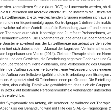
omisiert-kontrollierten Studie (kurz RCT) soll untersucht werden, ob di
ie für Personen mit Anorexie effektiv ist und inwiefern die Effektivitä
on Einzeltherapie. Die zu vergleichenden Gruppen ergeben sich aus z
en und einer Experimentalgruppe. Kontrollgruppe 1 definiert die inakti
e, welche auf einer Warteliste auf die Behandlung „wartet“ und keine 
n Therapien durchläuft. Kontrollgruppe 2 umfasst Proband:innen, we
e behandelt werden. Die Experimentalgruppe erhält Gruppentherapies
 Bausteine ableitend aus der Einzeltherapie ausgebaut werden sollen
ientiert sich dabei an dem „Manual der kognitiven Verhaltenstherapie
von Legenbauer und Vocks (2014). Ziele der Therapie sind eine Norm
ltens und des Gewichts, die Bearbeitung negativer Gedanken und Ge
von übertriebenem Perfektionismus, eine Verbesserung des Umgang
len, der Aufbau sozialer Fertigkeiten, eine Verbesserung des eigene
 der Aufbau von Selbstwertgefühl und die Erarbeitung von Strategien 
ntion. Angesetzt sind 40 Teilnehmer:innen pro Gruppe. Die Einteilun
isiert, also zufällig. Damit wird gewährleistet, dass sich die Gruppen 
 in Bezug auf bestimmte Personenmerkmale voneinander untersche
ch vergleichbar.
der Symptomatik am Anfang, die Veränderung während der Therapie
Abschluss der Behandlung wird mit Hilfe des SIAB-S-Fragebogens (S