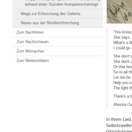
anhand eines Sozialen Kompetenztrainings
Wege zur Erforschung des Gehirns
Neues aus der Resilienzforschung
“You know,
Zum Nachhören
She says, 
Zum Nachschauen
What's a li
I could go 
Zum Mitmachen
She don't 
Zum Weiterstöbern
She don't u
Or that be
So to all th
Let me be 
Help you se
The light t
There's a h
Alessia Ca
In ihrem Lied
Selbstzweife
Glücklichsein