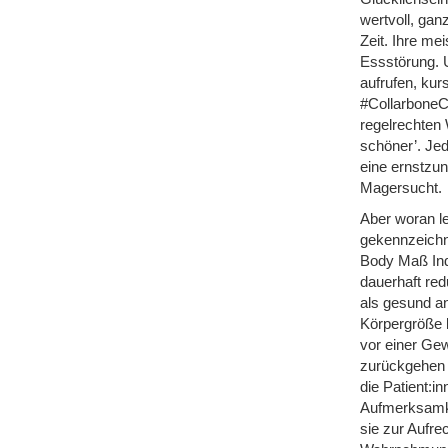
wertvoll, gan
Zeit. Ihre me
Essstörung. 
aufrufen, kur
#CollarboneC
regelrechten 
schöner’. Jed
eine ernstzu
Magersucht.
Aber woran l
gekennzeichn
Body Maß Index
dauerhaft red
als gesund a
Körpergröße k
vor einer Ge
zurückgehen k
die Patient:i
Aufmerksamke
sie zur Aufre