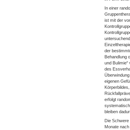
In einer rand
Gruppentherap
ist mit der v
Kontrollgrupp
Kontrollgrupp
untersuchende
Einzeltherapi
der bestimmte
Behandlung or
und Bulimie“ 
des Essverha
Überwindung 
eigenen Gefüh
Körperbildes,
Rückfallpräve
erfolgt random
systematisch
bleiben dadur
Die Schwere 
Monate nach 