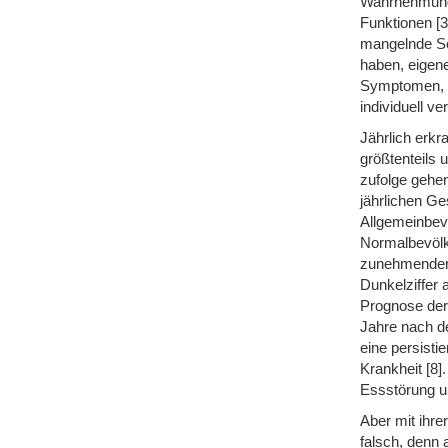
Wahrnehmung 
Funktionen [3
mangelnde Se
haben, eigen
Symptomen, U
individuell v
Jährlich erk
größtenteils 
zufolge gehen
jährlichen Ge
Allgemeinbevö
Normalbevölke
zunehmender 
Dunkelziffer 
Prognose der 
Jahre nach de
eine persisti
Krankheit [8]
Essstörung un
Aber mit ihrer
falsch, denn 