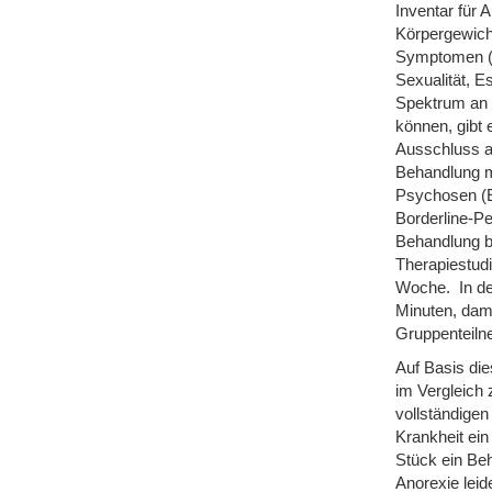
Inventar für 
Körpergewich
Symptomen (Es
Sexualität, E
Spektrum an 
können, gibt 
Ausschluss an
Behandlung ma
Psychosen (E
Borderline-Pe
Behandlung be
Therapiestudi
Woche. In der
Minuten, dami
Gruppenteiln
Auf Basis di
im Vergleich 
vollständige
Krankheit ein 
Stück ein Beh
Anorexie lei