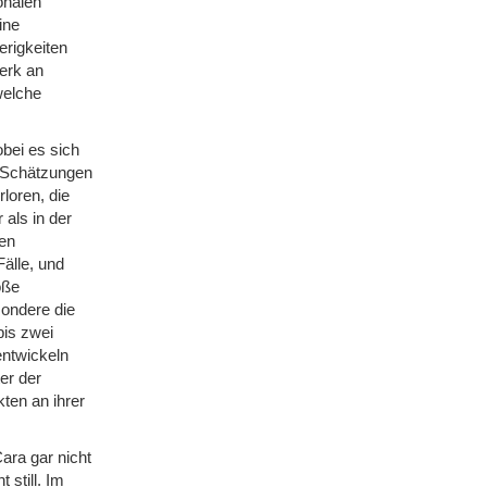
onalen
ine
rigkeiten
erk an
welche
bei es sich
. Schätzungen
loren, die
als in der
den
Fälle, und
oße
sondere die
bis zwei
entwickeln
er der
ten an ihrer
Cara gar nicht
 still. Im