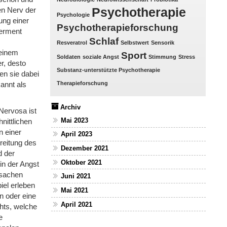
Psychotherapie
den Nerv der
Psychologie
ung einer
Psychotherapieforschung
erment
Schlaf
Resveratrol
Selbstwert
Sensorik
 einem
Sport
Soldaten
soziale Angst
Stimmung
Stress
r, desto
Substanz-unterstützte Psychotherapie
en sie dabei
Therapieforschung
annt als
Archiv
Nervosa ist
Mai 2023
ittlichen
n einer
April 2023
reitung des
Dezember 2021
d der
Oktober 2021
in der Angst
rsachen
Juni 2021
iel erleben
Mai 2021
n oder eine
April 2021
hts, welche
e