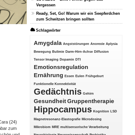
Vergessen
Ready, Set, Go! Warum wir ein Seepferdchen
zum Schwitzen bringen sollten
Schlagwörter
Amygdala
Angststörungen
Anorexie
Aplysia
Bewegung
Bulimie
Darm-Hirn-Achse
Diffusion
Tensor Imaging
Dopamin
DTI
Emotionsregulation
Ernährung
Essen
Eulen
Frühgeburt
Funktionelle Konnektivität
Gedächtnis
Gehirn
Gesundheit
Gruppentherapie
Hippocampus
Kognition
LSD
Magnetresonanz-Elastografie
Microdosing
Cara (24)
Mikrobiom
MRE
multisensorische Verarbeitung
nbar zum
 schön und
Neurobiologie
Neurowissenschaft
Probiotika