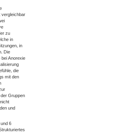
e
t vergleichbar
wei
ve
der zu
lche in
itzungen, in
. Die
 bei Anorexie
alisierung
fühle, die
s mit den
n
zur
g der Gruppen
nicht
iden und
 und 6
trukturiertes