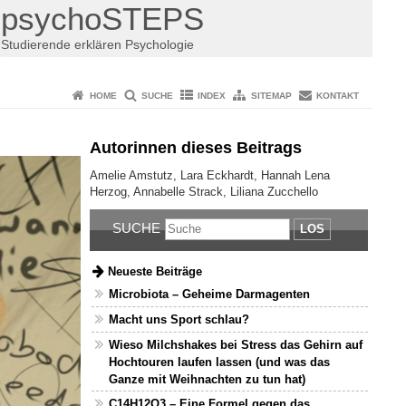
psychoSTEPS
Studierende erklären Psychologie
HOME
SUCHE
INDEX
SITEMAP
KONTAKT
Autorinnen dieses Beitrags
Amelie Amstutz, Lara Eckhardt, Hannah Lena
Herzog, Annabelle Strack, Liliana Zucchello
SUCHE
LOS
Neueste Beiträge
Microbiota – Geheime Darmagenten
Macht uns Sport schlau?
Wieso Milchshakes bei Stress das Gehirn auf
Hochtouren laufen lassen (und was das
Ganze mit Weihnachten zu tun hat)
C14H12O3 – Eine Formel gegen das