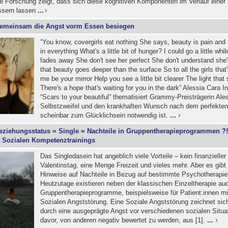
e Forschung zeigt, dass sich diese kognitiven Komponenten im Verlauf einer 
ssern lassen
...
emeinsam die Angst vorm Essen besiegen
“You know, covergirls eat nothing She says, beauty is pain and 
in everything What's a little bit of hunger? I could go a little whi
fades away She don't see her perfect She don't understand she'
that beauty goes deeper than the surface So to all the girls that'
me be your mirror Help you see a little bit clearer The light that
There's a hope that's waiting for you in the dark” Alessia Cara I
“Scars to your beautiful” thematisiert Grammy-Preisträgerin Ale
Selbstzweifel und den krankhaften Wunsch nach dem perfekten 
scheinbar zum Glücklichsein notwendig ist.
...
eziehungsstatus = Single = Nachteile in Gruppentherapieprogrammen ?
 Sozialen Kompetenztrainings
Das Singledasein hat angeblich viele Vorteile – kein finanzielle
Valentinstag, eine Menge Freizeit und vieles mehr. Aber es gibt
Hinweise auf Nachteile in Bezug auf bestimmte Psychotherapi
Heutzutage existieren neben der klassischen Einzeltherapie au
Gruppentherapieprogramme, beispielsweise für Patient:innen mi
Sozialen Angststörung. Eine Soziale Angststörung zeichnet sic
durch eine ausgeprägte Angst vor verschiedenen sozialen Situa
davor, von anderen negativ bewertet zu werden, aus [1].
...