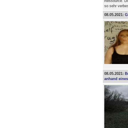
Ressource. Di
so sehr verbe
08.05.2021:
G
08.05.2021:
B
anhand eines