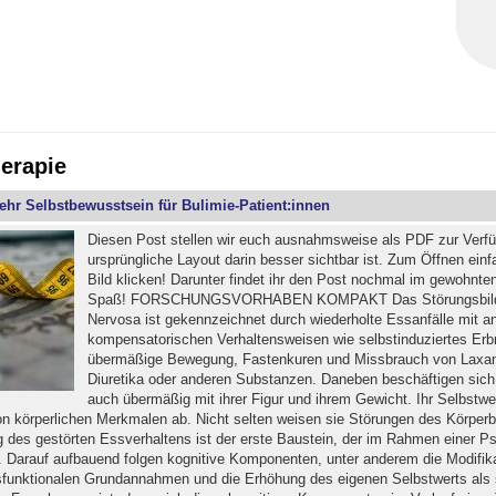
erapie
ehr Selbstbewusstsein für Bulimie-Patient:innen
Diesen Post stellen wir euch ausnahmsweise als PDF zur Verf
ursprüngliche Layout darin besser sichtbar ist. Zum Öffnen ein
Bild klicken! Darunter findet ihr den Post nochmal im gewohnte
Spaß! FORSCHUNGSVORHABEN KOMPAKT Das Störungsbild 
Nervosa ist gekennzeichnet durch wiederholte Essanfälle mit 
kompensatorischen Verhaltensweisen wie selbstinduziertes Erb
übermäßige Bewegung, Fastenkuren und Missbrauch von Laxan
Diuretika oder anderen Substanzen. Daneben beschäftigen sich
auch übermäßig mit ihrer Figur und ihrem Gewicht. Ihr Selbstwe
n körperlichen Merkmalen ab. Nicht selten weisen sie Störungen des Körperbi
g des gestörten Essverhaltens ist der erste Baustein, der im Rahmen einer P
d. Darauf aufbauend folgen kognitive Komponenten, unter anderem die Modifik
funktionalen Grundannahmen und die Erhöhung des eigenen Selbstwerts als 