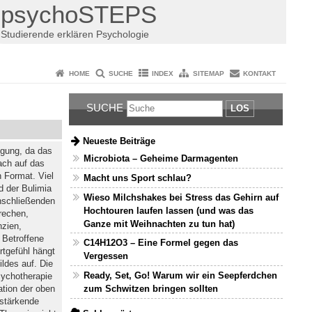
psychoSTEPS
Studierende erklären Psychologie
HOME
SUCHE
INDEX
SITEMAP
KONTAKT
SUCHE
LOS
Neueste Beiträge
ügung, da das
Microbiota – Geheime Darmagenten
fach auf das
n Format. Viel
Macht uns Sport schlau?
der Bulimia
Wieso Milchshakes bei Stress das Gehirn auf
anschließenden
Hochtouren laufen lassen (und was das
rechen,
Ganze mit Weihnachten zu tun hat)
zien,
 Betroffene
C14H12O3 – Eine Formel gegen das
rtgefühl hängt
Vergessen
ldes auf. Die
Ready, Set, Go! Warum wir ein Seepferdchen
sychotherapie
zum Schwitzen bringen sollten
ation der oben
stärkende