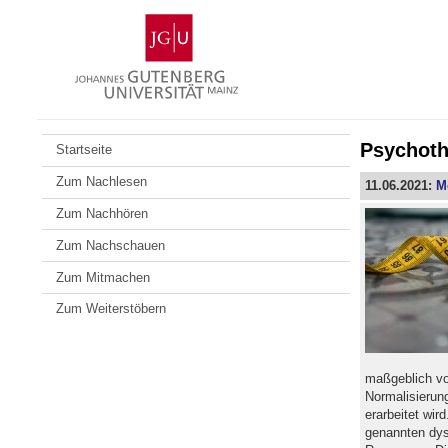
Zum
Johannes
Inhalt
Gutenberg-
springen
Universität
Mainz
Psychoth
Startseite
Zum Nachlesen
11.06.2021:
M
Zum Nachhören
Zum Nachschauen
Zum Mitmachen
Zum Weiterstöbern
maßgeblich vo
Normalisierun
erarbeitet wir
genannten dys