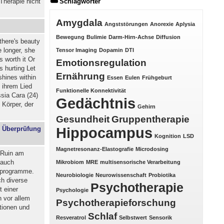
Therapie nicht
Schlagwörter
Amygdala
Angststörungen
Anorexie
Aplysia
Bewegung
Bulimie
Darm-Hirn-Achse
Diffusion
there's beauty
le longer, she
Tensor Imaging
Dopamin
DTI
s worth it Or
Emotionsregulation
s hurting Let
Ernährung
 shines within
Essen
Eulen
Frühgeburt
n ihrem Lied
Funktionelle Konnektivität
ssia Cara (24)
Gedächtnis
Körper, der
Gehirn
Gesundheit
Gruppentherapie
Hippocampus
! Überprüfung
Kognition
LSD
Magnetresonanz-Elastografie
Microdosing
r Ruin am
 auch
Mikrobiom
MRE
multisensorische Verarbeitung
eprogramme.
Neurobiologie
Neurowissenschaft
Probiotika
ch diverse
Psychotherapie
t einer
Psychologie
h vor allem
Psychotherapieforschung
tionen und
Schlaf
Resveratrol
Selbstwert
Sensorik