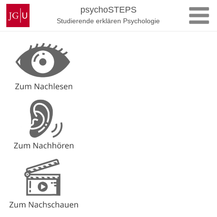
Zum
Johannes
psychoSTEPS
Inhalt
Gutenberg-
Studierende erklären Psychologie
springen
Universität
Mainz