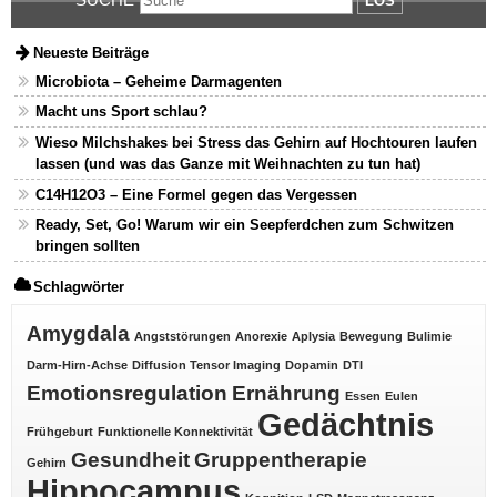
LOS
Neueste Beiträge
Microbiota – Geheime Darmagenten
Macht uns Sport schlau?
Wieso Milchshakes bei Stress das Gehirn auf Hochtouren laufen
lassen (und was das Ganze mit Weihnachten zu tun hat)
C14H12O3 – Eine Formel gegen das Vergessen
Ready, Set, Go! Warum wir ein Seepferdchen zum Schwitzen
bringen sollten
Schlagwörter
Amygdala
Angststörungen
Anorexie
Aplysia
Bewegung
Bulimie
Darm-Hirn-Achse
Diffusion Tensor Imaging
Dopamin
DTI
Emotionsregulation
Ernährung
Essen
Eulen
Gedächtnis
Frühgeburt
Funktionelle Konnektivität
Gesundheit
Gruppentherapie
Gehirn
Hippocampus