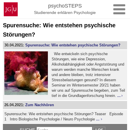
Zum
Johannes
psychoSTEPS
Inhalt
Gutenberg-
Studierende erklären Psychologie
springen
Universität
Mainz
Spurensuche: Wie entstehen psychische
Störungen?
30.04.2021:
Spurensuche: Wie entstehen psychische Störungen?
Wie entwickeln sich psychische
Störungen, wie eine Depression,
Alkoholabhängigkeit oder Angststörung und
warum werden manche Menschen krank
und andere bleiben, trotz intensiver
Stressbelastungen gesund? In diesem
Seminar im Wintersemester 20/21 haben
wir uns auf Spurensuche begeben, zum Teil
tief in die Grundlagenforschung hinein.
...
26.04.2021:
Zum Nachhören
Spurensuche: Wie entstehen psychische Störungen? Teaser Episode
1 Intro Biologische Psychologie / Neuro Psychologie
...
SUCHE